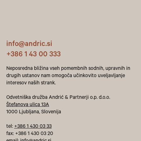
info@andric.si
+386 1 43 00 333
Neposredna bližina vseh pomembnih sodnih, upravnih in
drugih ustanov nam omogoča učinkovito uveljavljanje
interesov naših strank.
Odvetniška družba Andrić & Partnerji o.p. d.o.o.
Štefanova ulica 13A
1000 Ljubljana, Slovenija
tel:
+386 1 430 03 33
fax: +386 1 430 03 20