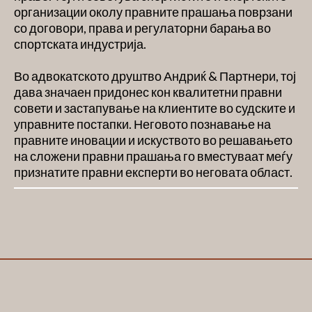
организации околу правните прашања поврзани
со договори, права и регулаторни барања во
спортската индустрија.
Во адвокатското друштво Андриќ & Партнери, тој
дава значаен придонес кон квалитетни правни
совети и застапување на клиентите во судските и
управните постапки. Неговото познавање на
правните иновации и искуството во решавањето
на сложени правни прашања го вместуваат меѓу
признатите правни експерти во неговата област.