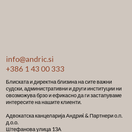
info@andric.si
+386 1 43 00 333
Блиската и директна близина на сите важни
судски, административни и други институции ни
овозможува брзо и ефикасно да ги застапуваме
интересите на нашите клиенти.
Адвокатска канцеларија Андриќ & Партнери о.п.
д.о.о.
Штефанова улица 13А