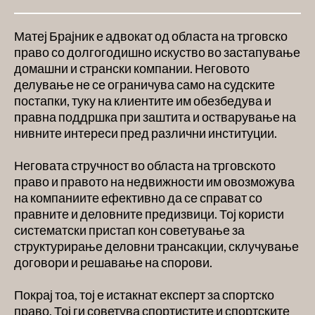
Матеј Брајник е адвокат од областа на трговско
право со долгогодишно искуство во застапување
домашни и странски компании. Неговото
делување не се ограничува само на судските
постапки, туку на клиентите им обезбедува и
правна поддршка при заштита и остварување на
нивните интереси пред различни институции.
Неговата стручност во областа на трговското
право и правото на недвижности им овозможува
на компаниите ефективно да се справат со
правните и деловните предизвици. Тој користи
систематски пристап кон советување за
структурирање деловни трансакции, склучување
договори и решавање на спорови.
Покрај тоа, тој е истакнат експерт за спортско
право. Тој ги советува спортистите и спортските